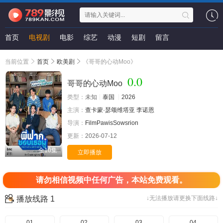
首页
电视剧
电影
综艺
动漫
短剧
留言
当前位置
首页
欧美剧
《哥哥的心动Moo》
0.0
哥哥的心动Moo
类型：
未知
泰国
2026
主演：
查卡蒙·瑟颂维塔亚
李诺恩
导演：
FilmPawisSowsrion
更新：
2026-07-12
全10集
立即播放
请勿相信视频中任何广告，本站免费观看。
播放线路 1
↓无法播放请更换下面线路↓
01
02
03
04