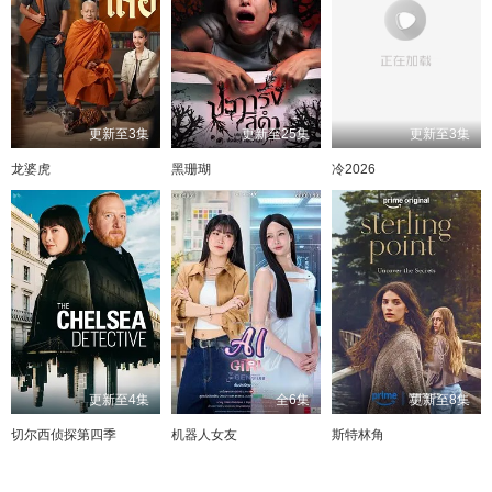
更新至3集
更新至25集
更新至3集
龙婆虎
黑珊瑚
冷2026
更新至4集
全6集
更新至8集
切尔西侦探第四季
机器人女友
斯特林角