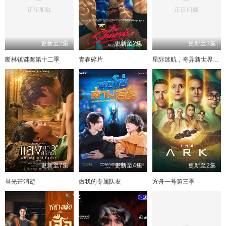
更新至2集
更新至2集
更新至3集
断林镇谜案第十二季
青春碎片
星际迷航，奇异新世界第四季
更新至7集
更新至4集
更新至2集
当光芒消逝
做我的专属队友
方舟一号第三季