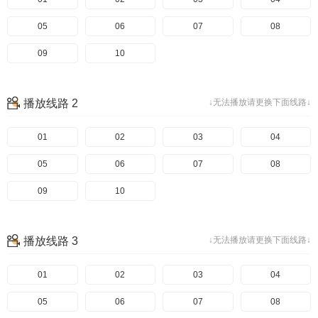
05
06
07
08
09
10
播放线路 2
↓无法播放请更换下面线路↓
01
02
03
04
05
06
07
08
09
10
播放线路 3
↓无法播放请更换下面线路↓
01
02
03
04
05
06
07
08