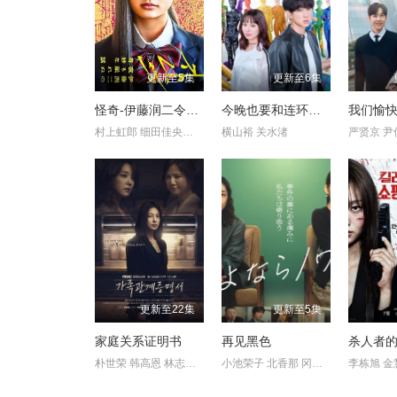
更新至5集
更新至6集
怪奇-伊藤润二令人彻夜难眠的奇异故事－
今晚也要和连环杀手约会
我们愉
村上虹郎 细田佳央太 真木阳子 圆井湾 坂元爱登 石原良纯 杉田雷
横山裕 关水渚
更新至22集
更新至5集
家庭关系证明书
再见黑色
杀人者的
朴世荣 韩高恩 林志恩 成伊言
小池荣子 北香那 冈山天音