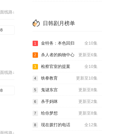
面线路↓
日韩剧月榜单
08
金特务：本色回归
全10集
1
杀人者的购物中心
更新至6集
2
检察官室的提案
全10集
3
面线路↓
铁拳教育
更新至10集
4
鬼谜东宫
更新至8集
08
5
杀手妈咪
更新至2集
6
给你梦想
更新至8集
7
现在拨打的电话
全12集
8
面线路↓