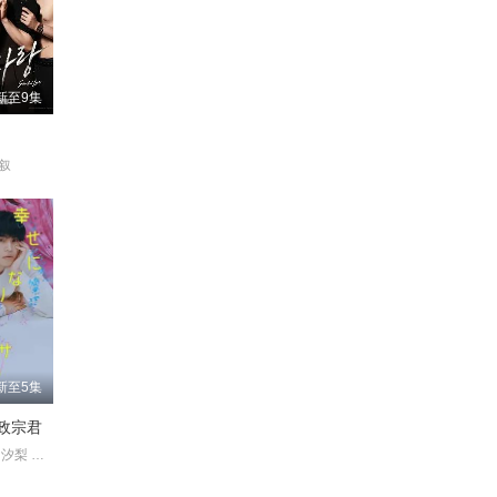
新至9集
贤叙
新至5集
政宗君
中泽元纪 秋田汐梨 齐藤渚