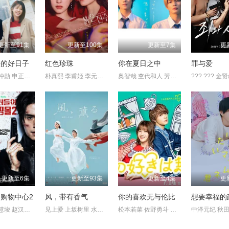
更新至91集
更新至100集
更新至7集
更
快的好日子
红色珍珠
你在夏日之中
罪与爱
严贤京 尹仲勋 申正允 尹多英 金惠玉 鲜于在德 尹多勋 文喜京 李
朴真熙 李甫姫 李元宗 韩振熙 李应敬 李代延 金惠仙 金宣敬 ???
奥智哉 杢代和人 芳村宗治郎
??? ??? 金
更新至6集
更新至93集
更新至4集
更
购物中心2
风，带有香气
你的喜欢无与伦比
想要幸福的
李栋旭 金慧埈 赵汉善 玄理
见上爱 上坂树里 水野美纪 早坂美海 小林隆 小林虎之介 津崎史郎
松本若菜 佐野勇斗 小野花梨