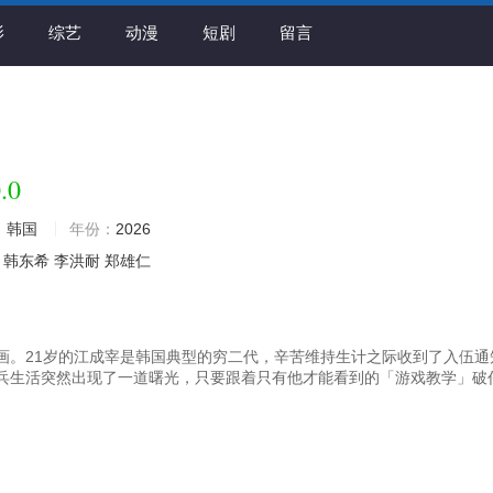
影
综艺
动漫
短剧
留言
.0
：
韩国
年份：
2026
韩东希
李洪耐
郑雄仁
画。21岁的江成宰是韩国典型的穷二代，辛苦维持生计之际收到了入伍通
兵生活突然出现了一道曙光，只要跟着只有他才能看到的「游戏教学」破