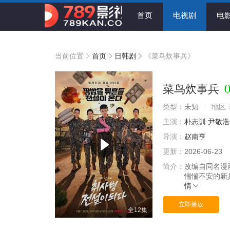
首页
电视剧
电
当前位置
首页
日韩剧
《菜鸟炊事兵》
0
菜鸟炊事兵
类型：
未知
地区
主演：
朴志训
尹敬浩
导演：
赵南亨
更新：
2026-06-23
简介：
改编自同名漫
惴惴不安的新
情
立即播放
全12集