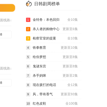
日韩剧周榜单
金特务：本色回归
全10集
面线路↓
1
杀人者的购物中心
更新至6集
2
08
检察官室的提案
全10集
3
铁拳教育
更新至10集
4
给你梦想
更新至8集
5
鬼谜东宫
更新至8集
6
面线路↓
杀手妈咪
更新至2集
7
08
现在拨打的电话
全12集
8
风，带有香气
更新至93集
9
红色皮鞋
全100集
10