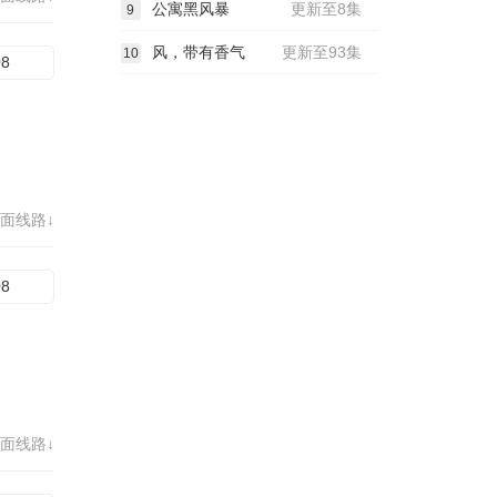
公寓黑风暴
更新至8集
9
风，带有香气
更新至93集
10
08
面线路↓
08
面线路↓