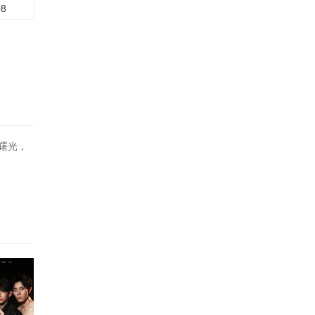
08
曙光，