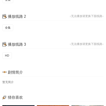
播放线路 2
↓无法播放请更换下面线路↓
全集
播放线路 3
↓无法播放请更换下面线路↓
HD
剧情简介
暂无简介
猜你喜欢