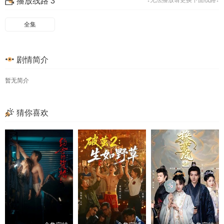
播放线路 3
↓无法播放请更换下面线路↓
49
50
51
52
53
54
55
56
全集
57
58
59
60
剧情简介
61
暂无简介
猜你喜欢