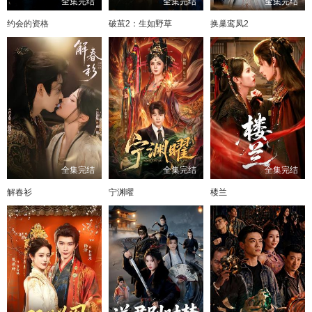
全集完结
全集完结
全集完结
约会的资格
破茧2：生如野草
换巢鸾凤2
全集完结
全集完结
全集完结
解春衫
宁渊曜
楼兰