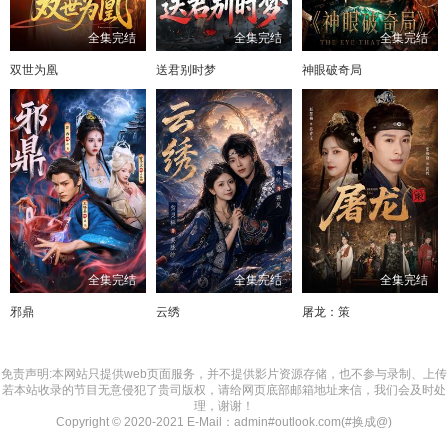
全集完结
全集完结
全集完结
双世为凰
送君别时梦
神眼破奇局
全集完结
全集完结
全集完结
邪鼎
云绣
屠龙：策
免责声明:本网站只提供web页面服务，并不提供影片资源存储，也不参与录制、上传
若本站收录的节目无意侵犯了贵司版权，请给网页底部邮箱地址来信，我们会及时处
理，谢谢！
Copyright © 2020-2021 E-Mail：admin#outlook.com(#换成@)