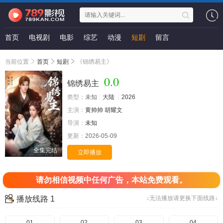
首页
电视剧
电影
综艺
动漫
短剧
留言
当前位置
首页
短剧
《锦绣易主》
0.0
锦绣易主
类型：
未知
大陆
2026
主演：
黄帅帅
胡耀文
导演：
未知
更新：
2026-05-09
全集完结
立即播放
请勿相信视频中任何广告，本站免费观看。
播放线路 1
↓无法播放请更换下面线路↓
01
02
03
04