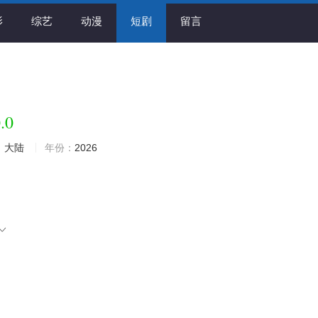
影
综艺
动漫
短剧
留言
.0
：
大陆
年份：
2026