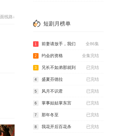
72
面线路↓
80
短剧月榜单
前妻请放手，我们
全86集
1
约会的资格
全集完结
2
兄长不如弟那就到
已完结
3
盛夏芬德拉
已完结
4
风月不识君
已完结
5
掌事姑姑掌东宫
已完结
6
那年冬至
已完结
7
我花开后百花杀
已完结
8