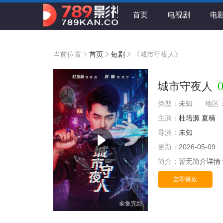
首页
电视剧
电
当前位置
首页
短剧
《城市守夜人》
0
城市守夜人
类型：
未知
地区
主演：
杜培源
夏楠
导演：
未知
更新：
2026-05-09
简介：
暂无简介
详情
立即播放
全集完结