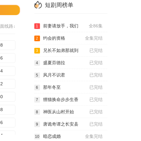
短剧周榜单
前妻请放手，我们
全86集
面线路↓
1
约会的资格
全集完结
2
08
兄长不如弟那就到
已完结
3
16
盛夏芬德拉
已完结
4
24
风月不识君
已完结
5
32
那年冬至
已完结
6
40
狸猫换命步步生香
已完结
7
48
神医从山村开始
已完结
8
56
唐诡奇谭之长安县
已完结
9
64
暗恋成婚
全集完结
10