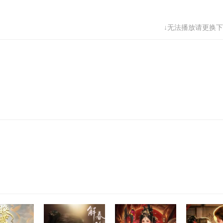
68
69
70
71
↓无法播放请更换下
76
77
78
79