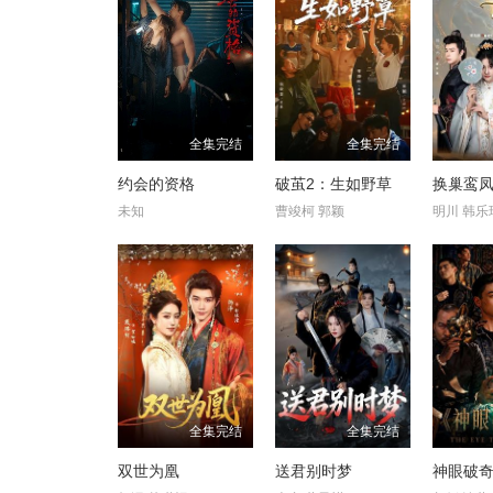
全集完结
全集完结
约会的资格
破茧2：生如野草
换巢鸾凤
未知
曹竣柯 郭颖
明川 韩乐
全集完结
全集完结
双世为凰
送君别时梦
神眼破