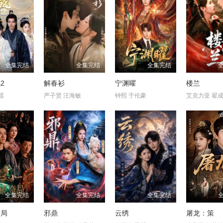
全集完结
全集完结
全集完结
2
解春衫
宁渊曜
楼兰
瑶
严子贤 汪海敏
钟熙 于伦豪
艾克力亚 翟
全集完结
全集完结
全集完结
奇局
邪鼎
云绣
屠龙：策