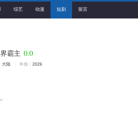
影
综艺
动漫
短剧
留言
0.0
仙界霸主
：
大陆
年份：
2026