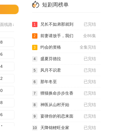
短剧周榜单
兄长不如弟那就到
已完结
面线路↓
1
前妻请放手，我们
全86集
2
08
约会的资格
全集完结
3
16
盛夏芬德拉
已完结
4
24
风月不识君
已完结
5
32
那年冬至
已完结
6
40
狸猫换命步步生香
已完结
7
48
神医从山村开始
已完结
8
56
宴律你的初恋来面
已完结
9
64
天降锦鲤旺全家
已完结
10