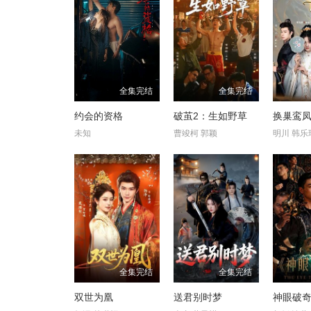
全集完结
全集完结
约会的资格
破茧2：生如野草
换巢鸾凤
未知
曹竣柯 郭颖
明川 韩乐
全集完结
全集完结
双世为凰
送君别时梦
神眼破