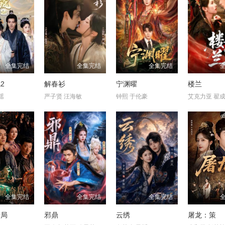
全集完结
全集完结
全集完结
2
解春衫
宁渊曜
楼兰
瑶
严子贤 汪海敏
钟熙 于伦豪
艾克力亚 翟
全集完结
全集完结
全集完结
奇局
邪鼎
云绣
屠龙：策