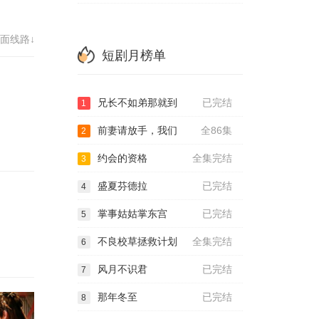
72
面线路↓
80
短剧月榜单
88
兄长不如弟那就到
已完结
96
1
前妻请放手，我们
全86集
2
04
约会的资格
全集完结
3
12
盛夏芬德拉
已完结
4
20
掌事姑姑掌东宫
已完结
5
28
不良校草拯救计划
全集完结
6
风月不识君
已完结
7
那年冬至
已完结
8