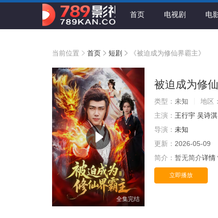
首页
电视剧
电
当前位置
首页
短剧
《被迫成为修仙界霸主》
被迫成为修
类型：
未知
地区
主演：
王行宇
吴诗淇
导演：
未知
更新：
2026-05-09
简介：
暂无简介
详情
立即播放
全集完结