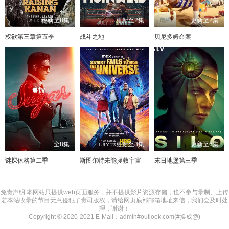
更新至8集
更新至2集
更新至2集
权欲第三章第五季
战斗之地
贝尼多姆命案
全8集
更新至3集
更新至6集
谜探休格第二季
斯图尔特未能拯救宇宙
末日地堡第三季
免责声明:本网站只提供web页面服务，并不提供影片资源存储，也不参与录制、上传
若本站收录的节目无意侵犯了贵司版权，请给网页底部邮箱地址来信，我们会及时处
理，谢谢！
Copyright © 2020-2021 E-Mail：admin#outlook.com(#换成@)