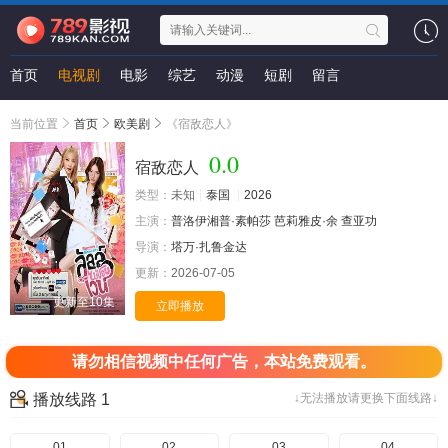
首页
电视剧
电影
综艺
动漫
短剧
留言
当前位置
首页
欧美剧
《宿敌恋人》
0.0
宿敌恋人
类型：
未知
泰国
2026
主演：
普洛伊湘普·素帕莎
芭莉雅皮·余
查亚功
导演：
塔万·扎鲁金达
更新：
2026-07-05
更新至10集
立即播放
请勿相信视频中任何广告，本站免费观看。
播放线路 1
↓无法播放请更换下面线路↓
01
02
03
04