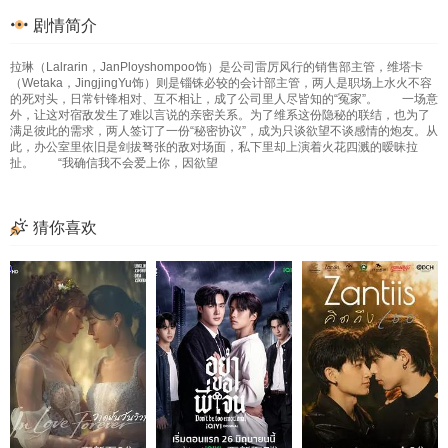
剧情简介
拉琳（Lalrarin，JanPloyshompoo饰）是公司雷厉风行的销售部主管，维塔卡
（Wetaka，JingjingYu饰）则是锱铢必较的会计部主管，两人是职场上水火不容
的死对头，日常针锋相对、互不相让，成了公司里人尽皆知的“冤家”。 一场意
外，让这对宿敌发生了难以言说的亲密关系。为了维系这份隐秘的联结，也为了
满足彼此的需求，两人签订了一份“秘密协议”，成为只谈欲望不谈感情的炮友。从
此，办公室里依旧是剑拔弩张的敌对场面，私下里却上演着火花四溅的暧昧拉
扯。 “我确信我不会爱上你，因欲望
猜你喜欢