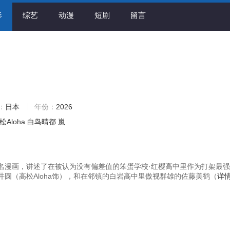
影
综艺
动漫
短剧
留言
：
日本
年份：
2026
松Aloha
白鸟晴都
嵐
名漫画，讲述了在被认为没有偏差值的笨蛋学校·红樱高中里作为打架最
井圆（高松Aloha饰），和在邻镇的白岩高中里傲视群雄的佐藤美鹤（
详