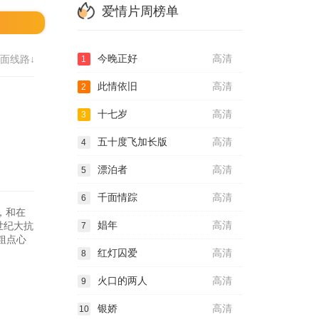
爱情片周榜单
今晚正好
高清
面线路↓
1
此情依旧
高清
2
十七岁
高清
3
五十度飞加长版
高清
4
漂泊者
高清
5
千面情踪
高清
6
，和在
娼年
高清
世纪大抗
7
粗点心
红灯囚爱
高清
8
火口的两人
高清
9
银娇
高清
10