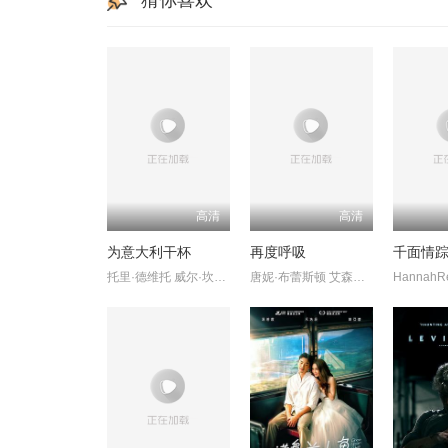
猜你喜欢
高清
高清
为意大利干杯
再度呼吸
千面情
托里·德维托 威尔·坎普 莉莉·奈特
唐妮·布蕾斯顿 艾森斯·阿特金斯