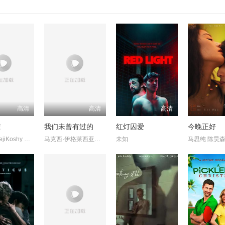
高清
高清
高清
踪
我们未曾有过的
红灯囚爱
今晚正好
HannahRejiKoshy KaleshRamanand
马克西·伊格莱西亚斯 玛嘉丽达·科切罗
未知