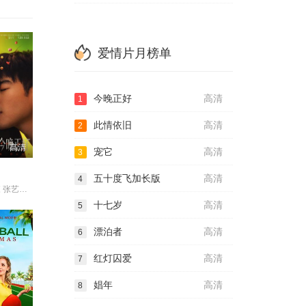
爱情片月榜单
今晚正好
高清
1
此情依旧
高清
2
高清
宠它
高清
3
五十度飞加长版
高清
4
马思纯 陈昊森 张艺凡 宋洋
十七岁
高清
5
漂泊者
高清
6
红灯囚爱
高清
7
娼年
高清
8