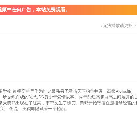
视频中任何广告，本站免费观看。
↓无法播放请更换下
学校·红樱高中里作为打架最强男子君临天下的龟井圆（高松Aloha饰）
）所交织而成的“心动”不良少年爱情故事。两年前红高和白高之间展开的
某天美鹤出现在了红高，事态发生了骤变。美鹤开始寄宿在圆祖母经营的
拉近。但是，美鹤却隐藏着一个秘密。