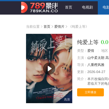
首页
电视剧
电
当前位置
首页
爱情片
《纯爱上等》
0.0
纯爱上等
类型：
爱情
地区
主演：
山中柔太朗
高
导演：
八重樫风雅
更新：
2026-04-27
简介：
本片改编自同
君临天下的龟
立即播放
高清