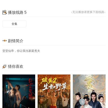
57
58
59
60
播放线路 5
↓无法播放请更换下面线路↓
61
62
63
64
65
66
67
68
全集
69
70
剧情简介
堂堂仙帝，你让我当家庭煮夫
猜你喜欢