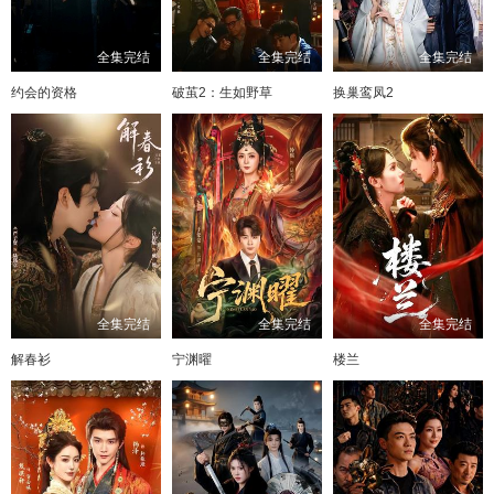
全集完结
全集完结
全集完结
约会的资格
破茧2：生如野草
换巢鸾凤2
全集完结
全集完结
全集完结
解春衫
宁渊曜
楼兰