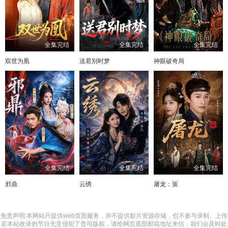
全集完结
全集完结
全集完结
双世为凰
送君别时梦
神眼破奇局
全集完结
全集完结
全集完结
邪鼎
云绣
屠龙：策
免责声明:本网站只提供web页面服务，并不提供影片资源存储，也不参与录制、上传
若本站收录的节目无意侵犯了贵司版权，请给网页底部邮箱地址来信，我们会及时处