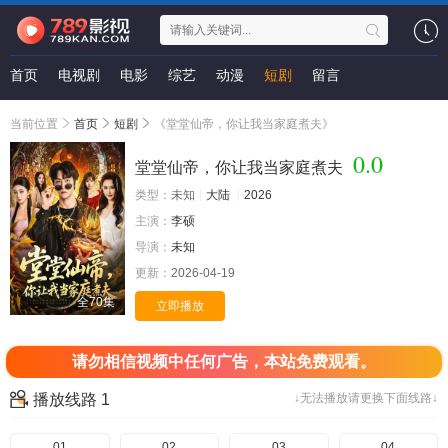
首页
电视剧
电影
综艺
动漫
短剧
留言
当前位置
首页
短剧
《堂堂仙帝，你让我当家庭煮夫》
0.0
堂堂仙帝，你让我当家庭煮夫
类型：
未知
大陆
2026
主演：
李硕
导演：
未知
更新：
2026-04-19
全70集
立即播放
请勿相信视频中任何广告，本站免费观看。
播放线路 1
↓无法播放请更换下面线路↓
01
02
03
04