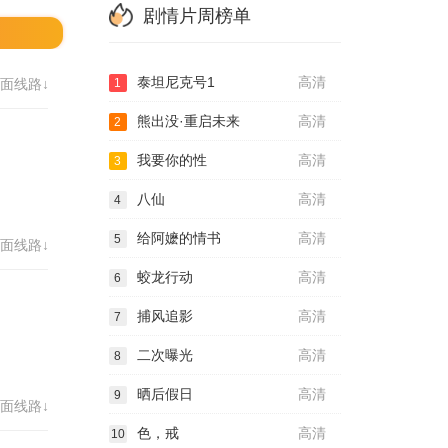
剧情片周榜单
泰坦尼克号1
高清
面线路↓
1
熊出没·重启未来
高清
2
我要你的性
高清
3
八仙
高清
4
给阿嬷的情书
高清
5
面线路↓
蛟龙行动
高清
6
捕风追影
高清
7
二次曝光
高清
8
晒后假日
高清
9
面线路↓
色，戒
高清
10