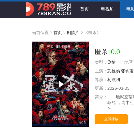
首页
电视剧
电
当前位置
首页
剧情片
《匿杀》
0.0
匿杀
类型：
剧情
地区
主演：
彭昱畅
张钧甯
导演：
柯汶利
更新：
2026-03-03
简介：
地狱空荡荡，
狱岛”，高中
立即播放
高清