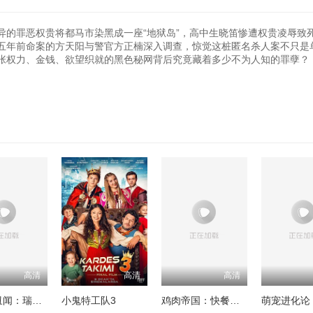
罪恶权贵将都马市染黑成一座“地狱岛”，高中生晓笛惨遭权贵凌辱致
五年前命案的方天阳与警官方正楠深入调查，惊觉这桩匿名杀人案不只是
张权力、金钱、欲望织就的黑色秘网背后究竟藏着多少不为人知的罪孽？
高清
高清
高清
Trustor丑闻：瑞典金融案内幕
小鬼特工队3
鸡肉帝国：快餐阴谋
萌宠进化论