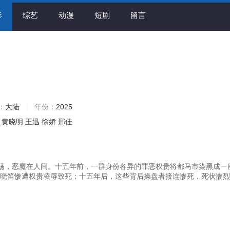
影
综艺
动漫
短剧
留言
：
大陆
年份：
2025
黄晓明
王迅
徐娇
邢佳
恶魔在人间。十五年前，一群身份各异的罪恶权贵将都马市染黑成一座
生晓笛惨遭权贵凌辱致死；十五年后，这些背后操盘者接连惨死，死状惨烈