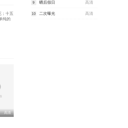
晒后假日
高清
9
死；十五
二次曝光
高清
10
单纯的
高清