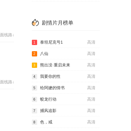
剧情片月榜单
面线路↓
泰坦尼克号1
高清
1
八仙
高清
2
熊出没·重启未来
高清
3
我要你的性
高清
4
面线路↓
给阿嬷的情书
高清
5
蛟龙行动
高清
6
捕风追影
高清
7
色，戒
高清
8