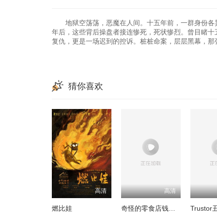
地狱空荡荡，恶魔在人间。十五年前，一群身份各异的
年后，这些背后操盘者接连惨死，死状惨烈。曾目睹十
复仇，更是一场迟到的控诉。桩桩命案，层层黑幕，那
猜你喜欢
高清
高清
燃比娃
奇怪的零食店钱天堂