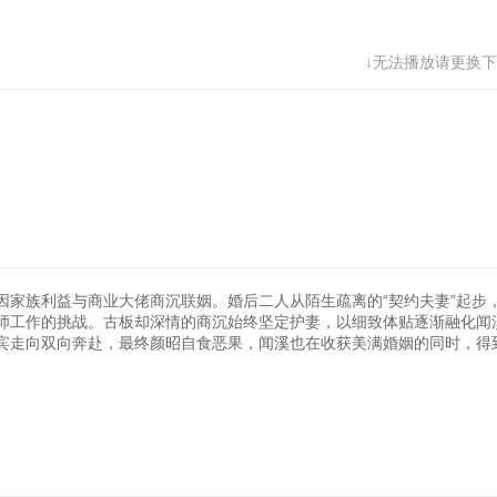
68
69
70
71
↓无法播放请更换下
76
77
78
因家族利益与商业大佬商沉联姻。婚后二人从陌生疏离的“契约夫妻”起步
师工作的挑战。古板却深情的商沉始终坚定护妻，以细致体贴逐渐融化闻
宾走向双向奔赴，最终颜昭自食恶果，闻溪也在收获美满婚姻的同时，得