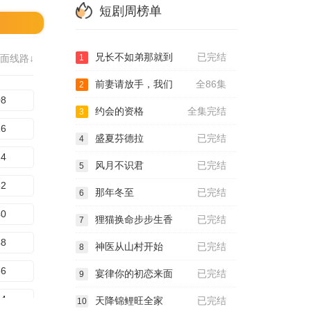
短剧周榜单
兄长不如弟那就到
已完结
面线路↓
1
前妻请放手，我们
全86集
2
08
约会的资格
全集完结
3
16
盛夏芬德拉
已完结
4
24
风月不识君
已完结
5
32
那年冬至
已完结
6
40
狸猫换命步步生香
已完结
7
48
神医从山村开始
已完结
8
56
宴律你的初恋来面
已完结
9
64
天降锦鲤旺全家
已完结
10