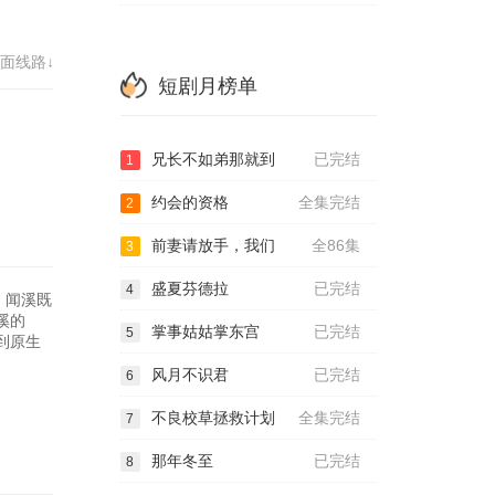
72
面线路↓
短剧月榜单
兄长不如弟那就到
已完结
1
约会的资格
全集完结
2
前妻请放手，我们
全86集
3
盛夏芬德拉
已完结
4
，闻溪既
溪的
掌事姑姑掌东宫
已完结
5
到原生
风月不识君
已完结
6
不良校草拯救计划
全集完结
7
那年冬至
已完结
8