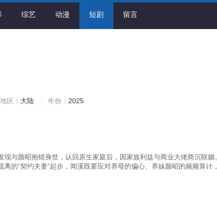
影
综艺
动漫
短剧
留言
地区：
大陆
年份：
2025
发现与颜昭抱错身世，认回原生家庭后，因家族利益与商业大佬商沉联姻
疏离的“契约夫妻”起步，闻溪既要应对养母的偏心、养妹颜昭的频频算计