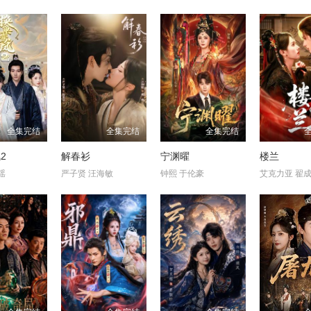
全集完结
全集完结
全集完结
2
解春衫
宁渊曜
楼兰
瑶
严子贤 汪海敏
钟熙 于伦豪
艾克力亚 翟