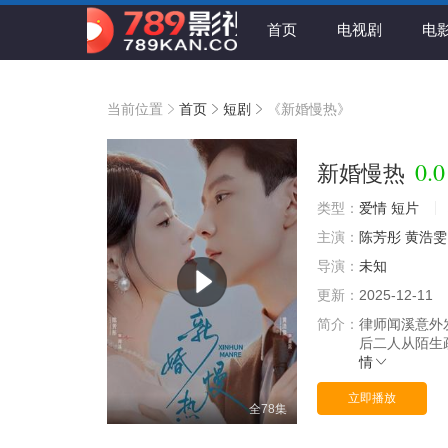
首页
电视剧
电
当前位置
首页
短剧
《新婚慢热》
0.0
新婚慢热
类型：
爱情
短片
主演：
陈芳彤
黄浩雯
导演：
未知
更新：
2025-12-11
简介：
律师闻溪意外
后二人从陌生
情
立即播放
全78集