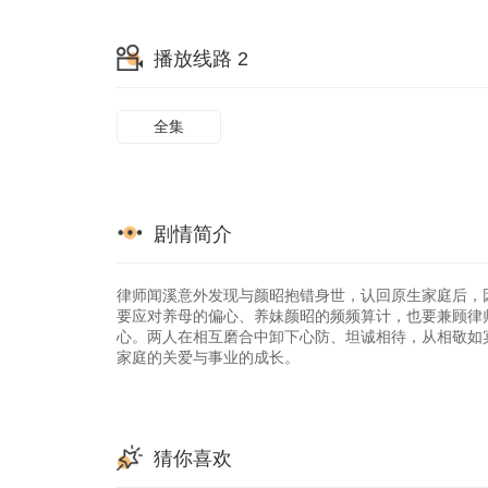
65
66
67
播放线路 2
73
74
75
全集
剧情简介
律师闻溪意外发现与颜昭抱错身世，认回原生家庭后，
要应对养母的偏心、养妹颜昭的频频算计，也要兼顾律
心。两人在相互磨合中卸下心防、坦诚相待，从相敬如
家庭的关爱与事业的成长。
猜你喜欢