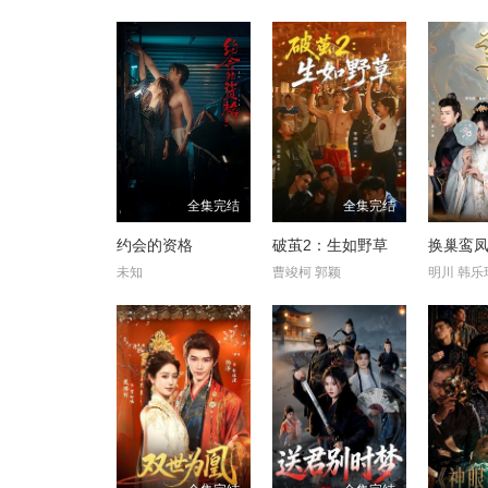
全集完结
全集完结
约会的资格
破茧2：生如野草
换巢鸾凤
未知
曹竣柯 郭颖
明川 韩乐