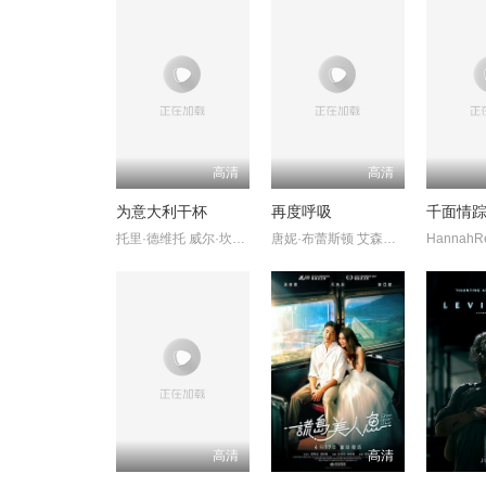
高清
高清
为意大利干杯
再度呼吸
千面情
托里·德维托 威尔·坎普 莉莉·奈特
唐妮·布蕾斯顿 艾森斯·阿特金斯
高清
高清