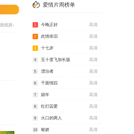
爱情片周榜单
今晚正好
高清
面线路↓
1
此情依旧
高清
2
十七岁
高清
3
五十度飞加长版
高清
4
漂泊者
高清
5
千面情踪
高清
6
娼年
高清
7
红灯囚爱
高清
8
火口的两人
高清
9
银娇
高清
10