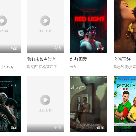
高清
高清
高清
踪
我们未曾有过的
红灯囚爱
今晚正好
HannahRejiKoshy KaleshRamanand
马克西·伊格莱西亚斯 玛嘉丽达·科切罗
未知
高清
高清
高清