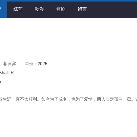
影
综艺
动漫
短剧
留言
：
菲律宾
年份：
2025
Khalil
R
a
业生涯一直不太顺利。如今为了成名，也为了爱情，两人决定孤注一掷。