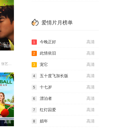
爱情片月榜单
今晚正好
高清
1
高清
此情依旧
高清
2
马思纯 陈昊森 张艺凡 宋洋
宠它
高清
3
五十度飞加长版
高清
4
十七岁
高清
5
漂泊者
高清
6
红灯囚爱
高清
7
娼年
高清
8
高清