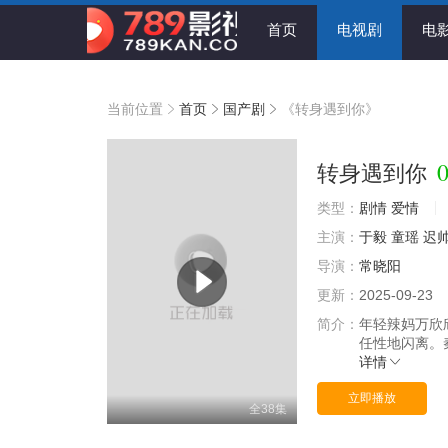
首页
电视剧
电
当前位置
首页
国产剧
《转身遇到你》
0
转身遇到你
类型：
剧情
爱情
主演：
于毅
童瑶
迟
导演：
常晓阳
更新：
2025-09-23
简介：
年轻辣妈万欣
任性地闪离。
详情
立即播放
全38集