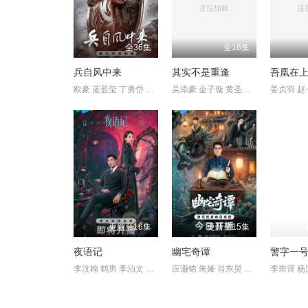
全36集
全16集
兵自风中来
其实不是重逢
欧豪 蓝盈莹 丁勇岱 史兰芽
吴添豪 金子璇 黄圣依 王欣政
更新至16集
更新至15集
夜语记
幽宅奇谭
警字一
李汶翰 鹤男 李泊文 徐新驰
应灏铭 朱娅 肖东昊 宋未央
李崇霄 杨