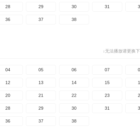
28
29
30
31
36
37
38
↓无法播放请更换下
04
05
06
07
12
13
14
15
20
21
22
23
28
29
30
31
36
37
38