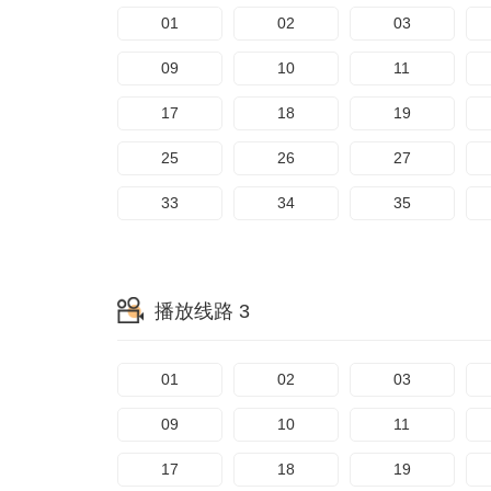
01
02
03
09
10
11
17
18
19
25
26
27
33
34
35
播放线路 3
01
02
03
09
10
11
17
18
19