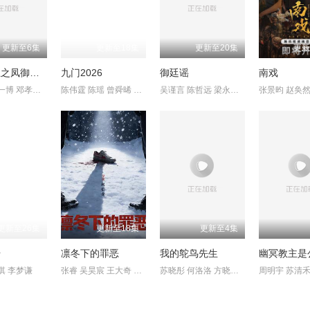
更新至6集
更新至18集
更新至20集
更新
吾凰在上之凤御四方
九门2026
御廷谣
南戏
姜贞羽 赵一博 邓孝慈 郝熠然
陈伟霆 陈瑶 曾舜晞 王茂蕾 王奕婷 李乃文 释小龙 应灏铭 季肖冰
吴谨言 陈哲远 梁永棋 赵昭仪 张南 郭品超 盛一伦 吴岱融 黄祖鑫
张景昀 赵奂然
更新至26集
更新至18集
更新至4集
号
凛冬下的罪恶
我的鸵鸟先生
幽冥教主是
淇 李梦谦
张睿 吴昊宸 王大奇 孙之鸿
苏晓彤 何洛洛 方晓东 王若衫 胡晓龙 贾笑涵
周明宇 苏清