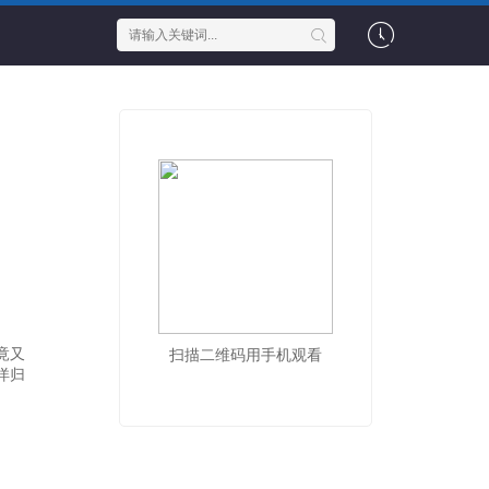
竟又
扫描二维码用手机观看
洋归