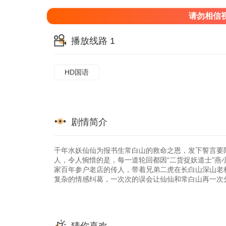
请勿相信
播放线路 1
HD国语
剧情简介
千年水妖仙仙为报书生常白山的救命之恩，发下誓言要陪
人，令人惋惜的是，每一道轮回都因“二货捉妖道士”燕
家百年参户老店的传人，带着兄弟二虎在长白山深山老
复杂的情感纠葛，一次次的误会让仙仙和常白山再一次