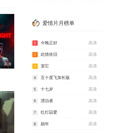
爱情片月榜单
今晚正好
高清
1
此情依旧
高清
2
高清
宠它
高清
3
五十度飞加长版
高清
4
十七岁
高清
5
漂泊者
高清
6
红灯囚爱
高清
7
娼年
高清
8