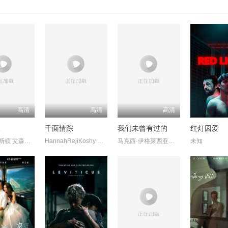
高清
高清
高清
吸
千面情踪
我们未曾有过的
红灯囚爱
唐妮·布蕾斯顿 艾森斯·阿特金斯
HannahRejiKoshy KaleshRamanand
马克西·伊格莱西亚斯 玛嘉丽达·科切罗
未知