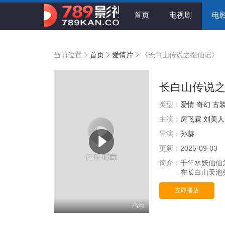
首页
电视剧
电
当前位置
首页
爱情片
《长白山传说之捉仙记》
长白山传说
类型：
爱情
奇幻
古
主演：
房飞霖
刘美人
导演：
孙赫
更新：
2025-09-03
简介：
千年水妖仙仙
在长白山天池
立即播放
高清