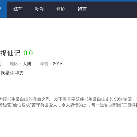
影
综艺
动漫
短剧
留言
0.0
之捉仙记
装
地区：
大陆
年份：
2016
陶思源
华雯
为报书生常白山的救命之恩，发下誓言要陪伴书生常白山走过99道轮回；
旁经营“仙仙客栈”苦守前世爱人，令人惋惜的是，每一道轮回都因“二货
详