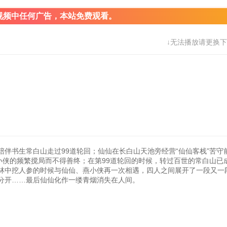
视频中任何广告，本站免费观看。
↓无法播放请更换下
伴书生常白山走过99道轮回；仙仙在长白山天池旁经营“仙仙客栈”苦守
小侠的频繁搅局而不得善终；在第99道轮回的时候，转过百世的常白山已
林中挖人参的时候与仙仙、燕小侠再一次相遇，四人之间展开了一段又一
分开……最后仙仙化作一缕青烟消失在人间。