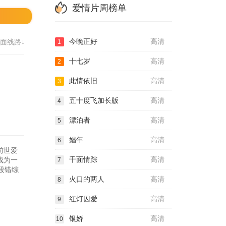
爱情片周榜单
今晚正好
高清
面线路↓
1
十七岁
高清
2
此情依旧
高清
3
五十度飞加长版
高清
4
漂泊者
高清
5
娼年
高清
6
前世爱
千面情踪
高清
成为一
7
段错综
火口的两人
高清
8
红灯囚爱
高清
9
银娇
高清
10