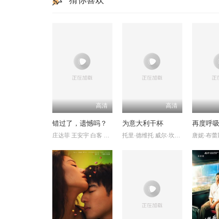
猜你喜欢
高清
高清
错过了，遗憾吗？
为意大利干杯
再度呼
庄达菲 王安宇 白客 敖子逸
托里·德维托 威尔·坎普 莉莉·奈特