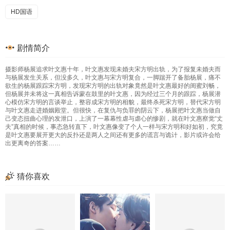
HD国语
剧情简介
摄影师杨展追求叶文惠十年，叶文惠发现未婚夫宋方明出轨，为了报复未婚夫而
与杨展发生关系，但没多久，叶文惠与宋方明复合，一脚踹开了备胎杨展，痛不
欲生的杨展跟踪宋方明，发现宋方明的出轨对象竟然是叶文惠最好的闺蜜刘畅，
但杨展并未将这一真相告诉蒙在鼓里的叶文惠，因为经过三个月的跟踪，杨展潜
心模仿宋方明的言谈举止，整容成宋方明的相貌，最终杀死宋方明，替代宋方明
与叶文惠走进婚姻殿堂。但很快，在复仇与负罪的阴云下，杨展把叶文惠当做自
己变态扭曲心理的发泄口，上演了一幕幕性虐与虐心的惨剧，就在叶文惠察觉“丈
夫”真相的时候，事态急转直下，叶文惠像变了个人一样与宋方明和好如初，究竟
是叶文惠要展开更大的反扑还是两人之间还有更多的谎言与诡计，影片或许会给
出更离奇的答案……
猜你喜欢