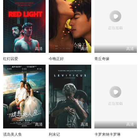
高清
高清
高清
红灯囚爱
今晚正好
青丘奇缘
高清
高清
高清
谎岛美人鱼
利未记
卡罗来纳卡罗琳