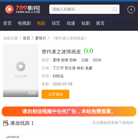
首页
电视剧
电影
综艺
动漫
短剧
留言
当前位置
首页
爱情片
《替代者之迷情画皮》
0.0
替代者之迷情画皮
类型：
爱情
惊悚
恐怖
大陆
2016
主演：
丁汇宇
郑文蓉
林杉
袁媛
导演：
刘恒岳
更新：
2025-07-28
高清
立即播放
请勿相信视频中任何广告，本站免费观看。
播放线路 1
↓无法播放请更换下面线路↓
HD国语