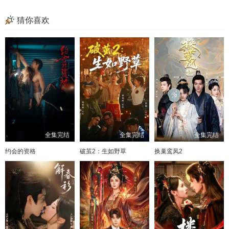
57
58
59
60
猜你喜欢
61
62
63
64
65
66
67
68
69
70
71
72
73
全集完结
全集完结
全集完结
约会的资格
破茧2：生如野草
换巢鸾凤2