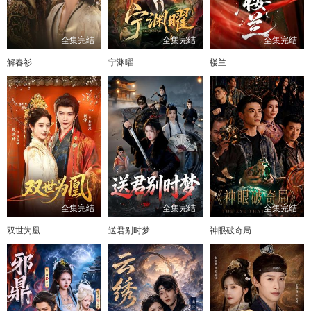
全集完结
全集完结
全集完结
解春衫
宁渊曜
楼兰
全集完结
全集完结
全集完结
双世为凰
送君别时梦
神眼破奇局