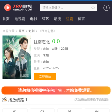
首页
电视剧
电影
综艺
动漫
短剧
留言
当前位置
首页
短剧
《往南忘北》
0.0
往南忘北
类型：
未知
大陆
2025
主演：
未知
导演：
未知
更新：
2025-07-25
已完结
立即播放
请勿相信视频中任何广告，本站免费观看。
播放线路 1
↓无法播放请更换下面线路↓
01
02
03
04