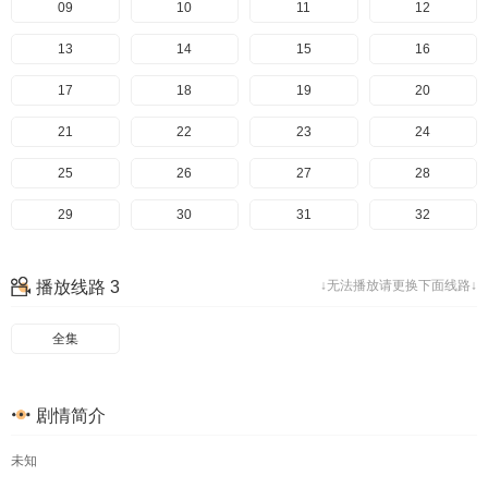
49
09
50
10
51
11
52
12
53
13
54
14
55
15
56
16
57
17
58
18
59
19
60
20
61
21
62
22
63
23
64
24
65
25
66
26
67
27
68
28
69
29
70
30
71
31
72
32
73
33
34
35
36
播放线路 3
↓无法播放请更换下面线路↓
37
38
39
40
全集
41
42
43
44
45
46
47
48
剧情简介
49
50
51
52
未知
53
54
55
56