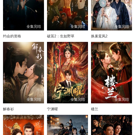
全集完结
全集完结
全集完结
约会的资格
破茧2：生如野草
换巢鸾凤2
全集完结
全集完结
全集完结
解春衫
宁渊曜
楼兰