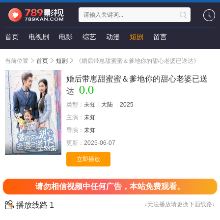
首页
电视剧
电影
综艺
动漫
短剧
留言
当前位置
首页
短剧
《婚后带崽甜蜜蜜＆爹地你的甜心老婆已送达》
婚后带崽甜蜜蜜＆爹地你的甜心老婆已送
0.0
达
类型：
未知
大陆
2025
主演：
未知
导演：
未知
更新：
2025-06-07
全59集
立即播放
请勿相信视频中任何广告，本站免费观看。
播放线路 1
↓无法播放请更换下面线路↓