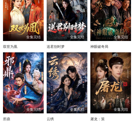
全集完结
全集完结
全集完结
双世为凰
送君别时梦
神眼破奇局
全集完结
全集完结
全集完结
邪鼎
云绣
屠龙：策