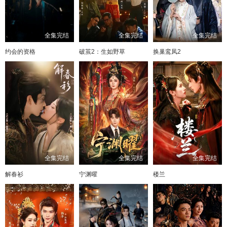
全集完结
全集完结
全集完结
约会的资格
破茧2：生如野草
换巢鸾凤2
全集完结
全集完结
全集完结
解春衫
宁渊曜
楼兰