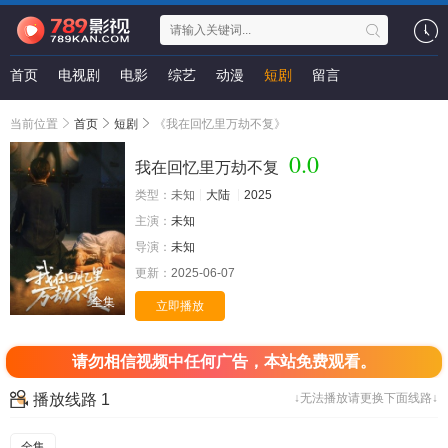
首页
电视剧
电影
综艺
动漫
短剧
留言
当前位置
首页
短剧
《我在回忆里万劫不复》
0.0
我在回忆里万劫不复
类型：
未知
大陆
2025
主演：
未知
导演：
未知
更新：
2025-06-07
全集
立即播放
请勿相信视频中任何广告，本站免费观看。
播放线路 1
↓无法播放请更换下面线路↓
全集