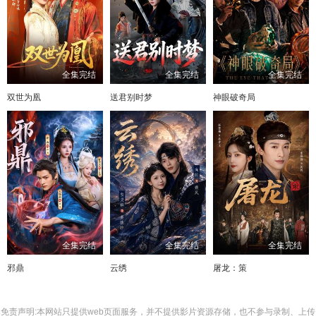
全集完结
全集完结
全集完结
双世为凰
送君别时梦
神眼破奇局
全集完结
全集完结
全集完结
邪鼎
云绣
屠龙：策
免责声明:本网站只提供web页面服务，并不提供影片资源存储，也不参与录制、上传