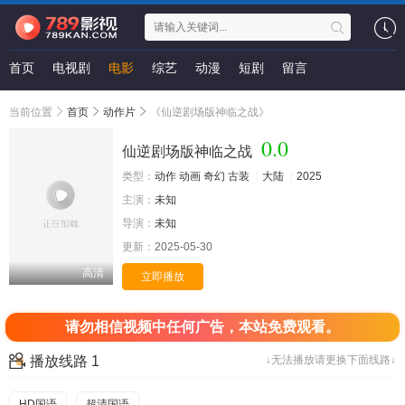
首页
电视剧
电影
综艺
动漫
短剧
留言
当前位置
首页
动作片
《仙逆剧场版神临之战》
0.0
仙逆剧场版神临之战
类型：
动作
动画
奇幻
古装
大陆
2025
主演：
未知
导演：
未知
更新：
2025-05-30
高清
立即播放
请勿相信视频中任何广告，本站免费观看。
播放线路 1
↓无法播放请更换下面线路↓
HD国语
超清国语