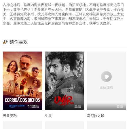
古神之地后，修魔内海永夜魔城一夜崛起，为拓展领地，不断对修魔海周边宗门
下手，其中也包括了李慕婉所在云天宗。李慕婉在护门大战中身中奇毒，性命攸
关，王林得知此事后，携其再次闯入修魔内海，王林以化神初期修为力战三大城
主，名震修魔内海，带回解药救下李幕婉，却发现危机并未解决，千年阴谋浮出
水面。最终凭借二人情愫及化神后首次与古神之身合体，联手斩灭魔尊。
猜你喜欢
高清
高清
高清
野兽赛跑
生灵
马尼拉之最