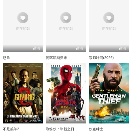
高清
高清
高清
怒杀
阿喀琉斯归来
宗师叶问(2026)
高清
高清
高清
不是羔羊2
蜘蛛侠：崭新之日
侠盗绅士