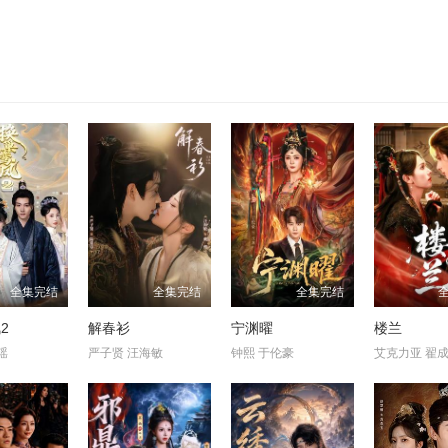
全集完结
全集完结
全集完结
2
解春衫
宁渊曜
楼兰
瑶
严子贤 汪海敏
钟熙 于伦豪
艾克力亚 翟