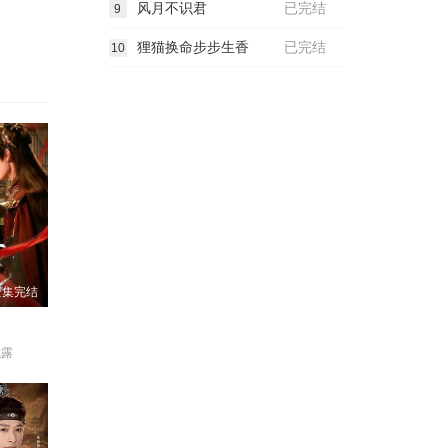
风月不识君
已完结
9
狸猫换命步步生香
已完结
10
全集完结
成露