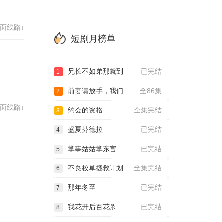
面线路↓
短剧月榜单
兄长不如弟那就到
已完结
1
前妻请放手，我们
全86集
2
面线路↓
约会的资格
全集完结
3
盛夏芬德拉
已完结
4
掌事姑姑掌东宫
已完结
5
不良校草拯救计划
全集完结
6
那年冬至
已完结
7
我花开后百花杀
已完结
8