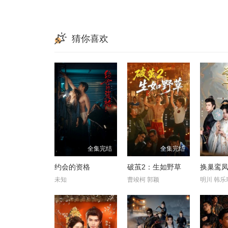
猜你喜欢
全集完结
全集完结
约会的资格
破茧2：生如野草
换巢鸾凤
未知
曹竣柯 郭颖
明川 韩乐