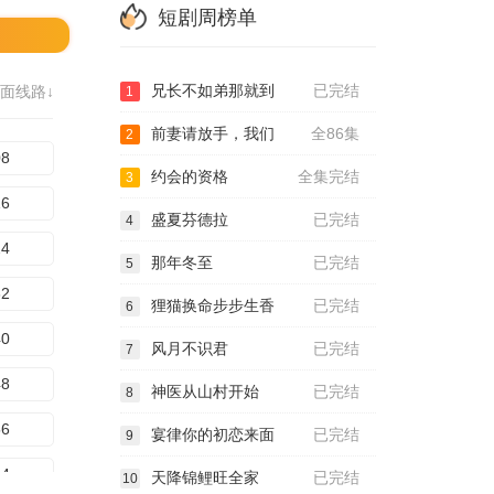
短剧周榜单
兄长不如弟那就到
已完结
面线路↓
1
前妻请放手，我们
全86集
2
08
约会的资格
全集完结
3
16
盛夏芬德拉
已完结
4
24
那年冬至
已完结
5
32
狸猫换命步步生香
已完结
6
40
风月不识君
已完结
7
48
神医从山村开始
已完结
8
56
宴律你的初恋来面
已完结
9
64
天降锦鲤旺全家
已完结
10