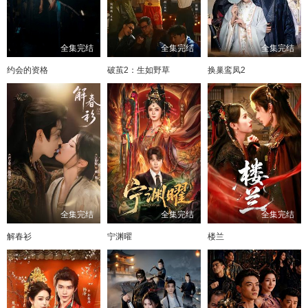
全集完结
全集完结
全集完结
约会的资格
破茧2：生如野草
换巢鸾凤2
全集完结
全集完结
全集完结
解春衫
宁渊曜
楼兰