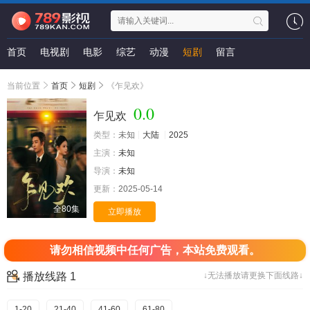
首页
电视剧
电影
综艺
动漫
短剧
留言
当前位置
首页
短剧
《乍见欢》
0.0
乍见欢
类型：
未知
大陆
2025
主演：
未知
导演：
未知
更新：
2025-05-14
全80集
立即播放
请勿相信视频中任何广告，本站免费观看。
播放线路 1
↓无法播放请更换下面线路↓
1-20
21-40
41-60
61-80