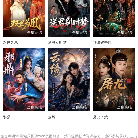
全集完结
全集完结
全集完结
双世为凰
送君别时梦
神眼破奇局
全集完结
全集完结
全集完结
邪鼎
云绣
屠龙：策
免责声明:本网站只提供web页面服务，并不提供影片资源存储，也不参与录制、上传