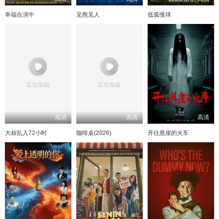
幸福合演中
见熊见人
低弧慢球
高清
高清
高清
大叔乱入72小时
咖啡桌(2026)
开往悬崖的火车