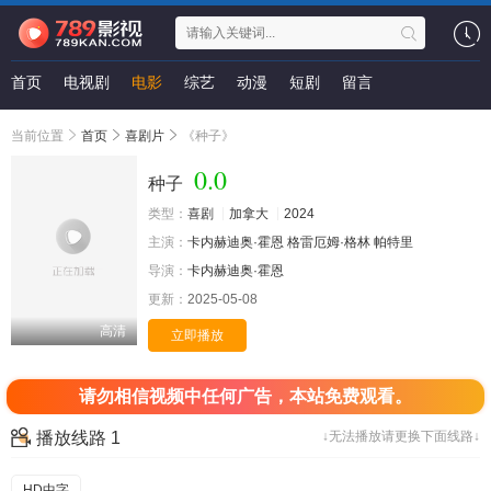
首页
电视剧
电影
综艺
动漫
短剧
留言
当前位置
首页
喜剧片
《种子》
0.0
种子
类型：
喜剧
加拿大
2024
主演：
卡内赫迪奥·霍恩
格雷厄姆·格林
帕特里
导演：
卡内赫迪奥·霍恩
更新：
2025-05-08
高清
立即播放
请勿相信视频中任何广告，本站免费观看。
播放线路 1
↓无法播放请更换下面线路↓
HD中字