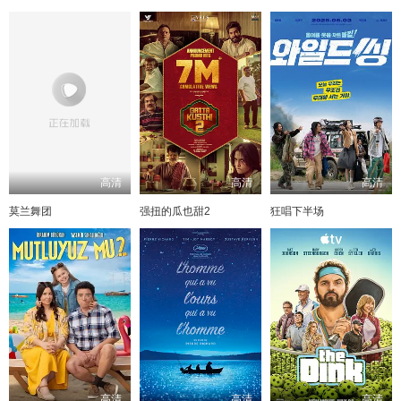
高清
高清
高清
莫兰舞团
强扭的瓜也甜2
狂唱下半场
高清
高清
高清