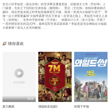
东北小伙李如意（崔志佳饰）的导演事业遭逢变故，还被债主七哥（乔杉饰）上
门催债，无奈之下找到好兄弟张磊（魏翔饰）、贾总（艾伦饰）借钱却遭戏精式
婉拒，就在穷途末路之时李如意施展厨艺天赋，摇身一变成为火锅届“扛把子”，带
领一众小弟誓要赢得“火锅争霸赛”的百万奖金！在登顶之路上，李如意与老丈人袁
飞（张琪饰）、竞争对手陈华柳（于洋饰）、倒霉伙计小天（宋小宝饰）开展了
一系列啼笑皆非的花式PK，最终冠军究竟花落谁家？李如意是否会继续在火锅届
大展拳脚？抓马人生等待解锁……
猜你喜欢
高清
高清
高清
莫兰舞团
强扭的瓜也甜2
狂唱下半场