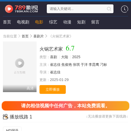
首页
电视剧
电影
综艺
动漫
短剧
留言
当前位置
首页
喜剧片
《火锅艺术家》
6.7
火锅艺术家
类型：
喜剧
大陆
2025
主演：
崔志佳
焦俊艳
张琪
于洋
李昆鹰
刁标
导演：
崔志佳
更新：
2025-01-29
高清
立即播放
请勿相信视频中任何广告，本站免费观看。
播放线路 1
↓无法播放请更换下面线路↓
HD国语