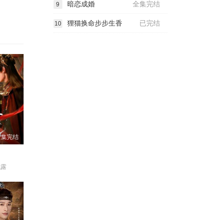
暗恋成婚
全集完结
9
狸猫换命步步生香
已完结
10
全集完结
成露