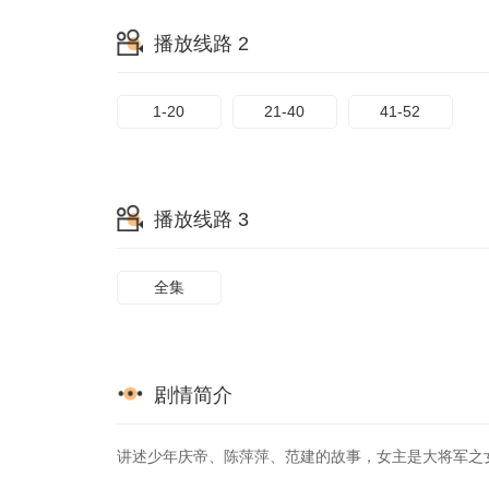
播放线路 2
1-20
21-40
41-52
播放线路 3
全集
剧情简介
讲述少年庆帝、陈萍萍、范建的故事，女主是大将军之