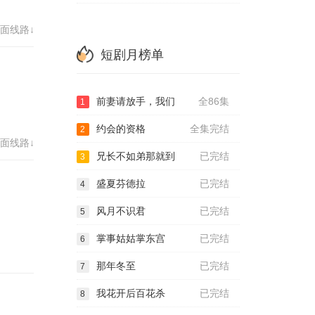
面线路↓
短剧月榜单
前妻请放手，我们
全86集
1
约会的资格
全集完结
2
面线路↓
兄长不如弟那就到
已完结
3
盛夏芬德拉
已完结
4
风月不识君
已完结
5
掌事姑姑掌东宫
已完结
6
那年冬至
已完结
7
我花开后百花杀
已完结
8