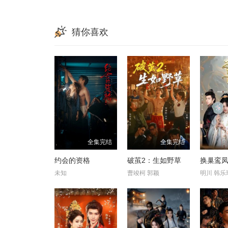
猜你喜欢
全集完结
全集完结
约会的资格
破茧2：生如野草
换巢鸾凤
未知
曹竣柯 郭颖
明川 韩乐