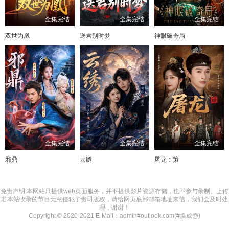
全集完结
全集完结
全集完结
双世为凰
送君别时梦
神眼破奇局
全集完结
全集完结
全集完结
邪鼎
云绣
屠龙：策
免责声明:本网站只提供web页面服务，并不提供影片资源存储，也不参与录制、上传
若本站收录的节目无意侵犯了贵司版权，请给网页底部邮箱地址来信，我们会及时处
理，谢谢！
Copyright © 2020-2021 E-Mail：admin#outlook.com(#换成@)