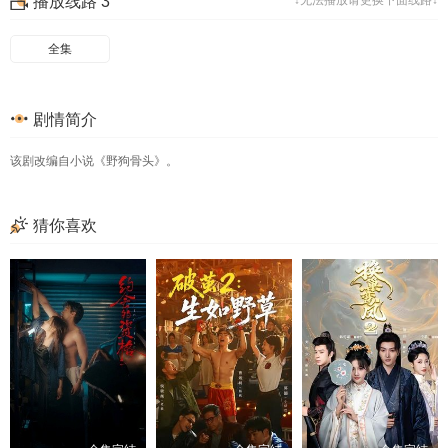
播放线路 3
↓无法播放请更换下面线路↓
49
50
51
52
53
54
55
56
全集
57
58
59
60
剧情简介
61
62
63
64
65
该剧改编自小说《野狗骨头》。
猜你喜欢