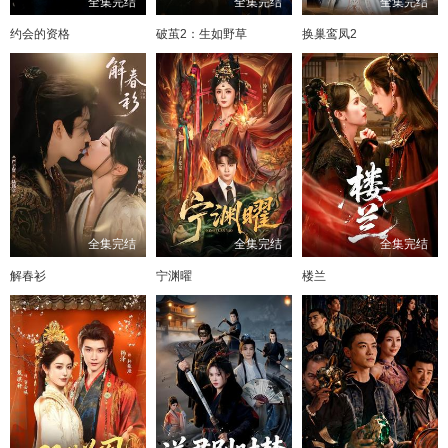
全集完结
全集完结
全集完结
约会的资格
破茧2：生如野草
换巢鸾凤2
全集完结
全集完结
全集完结
解春衫
宁渊曜
楼兰