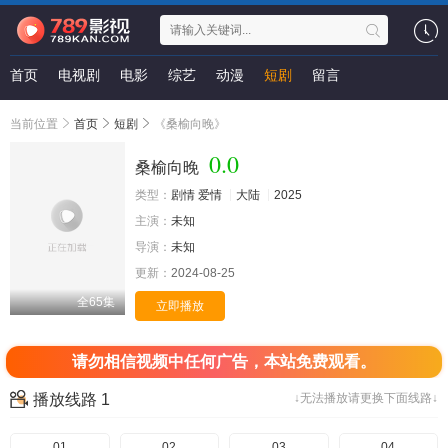
首页
电视剧
电影
综艺
动漫
短剧
留言
当前位置
首页
短剧
《桑榆向晚》
0.0
桑榆向晚
类型：
剧情
爱情
大陆
2025
主演：
未知
导演：
未知
更新：
2024-08-25
全65集
立即播放
请勿相信视频中任何广告，本站免费观看。
播放线路 1
↓无法播放请更换下面线路↓
01
02
03
04